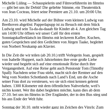
Michelle Lüling — Schauspielerin und Filmvorführerin im filmriss
— gibt bei uns ihr Debüt! Die geliebte Stimme, ein Theaterstück
von Jean Cocteau, feiert seine Premiere am 21.10. um 20:00 Uhr.
Am 23.10. wird Michelle auf der Bühne vom kleinen Ludwig van
Beethoven abgelöst: Papperlapupp ist zu Besuch mit dem Stück
Ludwig und sein Ta-da-da-daaah für Kinder ab 4. Am gleichen Tag
um 14:00 Uhr öffnen wir unser Café für den ersten
Sonntagskaffeeklatsch im filmriss mit leckerem Kaffee, Kuchen,
guten Gesprächen und den Gedichten von Jürgen Taake, begleitet
von Norbert Neukamp am Klavier.
In Die Zeit die wir teilen (ab 20.10.) trifft Verlegerin Joan, gespielt
von Isabelle Huppert, nach Jahrzehnten ihre erste große Liebe
wieder und begiebt sich auf eine emotionale Reise durch ihre
Vergangenheit. Auf eine Reise geht auch Pensionär Tom (Timothy
Spall): Nachdem seine Frau stirbt, macht sich der Rentner auf den
Weg vom Norden Schottlands nach Land’s End, um die Asche
seiner Frau dort zu verstreuen, wo sie sich einst kennen gelernt
haben. 1300 Kilometer mit dem öffentlichen Nahverkehr, weil’s
nichts kostet. Wer ihn dabei begleiten möchte, kann dies ab dem
27.10. bei uns im filmriss in Der Engländer, der in den Bus stieg und
bis ans Ende der Welt fuhr.
Sonntag der 30.10. steht wieder ganz im Zeichen des Vinyls: Zum