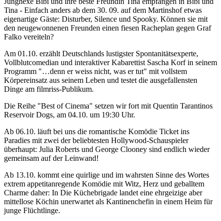
Junghexe Bibi und ihre beste Freundin Tina empfangen in Bibi und
Tina - Einfach anders ab dem 30. 09. auf dem Martinshof etwas
eigenartige Gäste: Disturber, Silence und Spooky. Können sie mit
den neugewonnenen Freunden einen fiesen Racheplan gegen Graf
Falko vereiteln?
Am 01.10. erzählt Deutschlands lustigster Spontanitätsexperte,
Vollblutcomedian und interaktiver Kabarettist Sascha Korf in seinem
Programm "…denn er weiss nicht, was er tut" mit vollstem
Körpereinsatz aus seinem Leben und testet die ausgefallensten
Dinge am filmriss-Publikum.
Die Reihe "Best of Cinema" setzen wir fort mit Quentin Tarantinos
Reservoir Dogs, am 04.10. um 19:30 Uhr.
Ab 06.10. läuft bei uns die romantische Komödie Ticket ins
Paradies mit zwei der beliebtesten Hollywood-Schauspieler
überhaupt: Julia Roberts und George Clooney sind endlich wieder
gemeinsam auf der Leinwand!
Ab 13.10. kommt eine quirlige und im wahrsten Sinne des Wortes
extrem appetitanregende Komödie mit Witz, Herz und geballtem
Charme daher: In Die Küchebrigade landet eine ehrgeizige aber
mittellose Köchin unerwartet als Kantinenchefin in einem Heim für
junge Flüchtlinge.