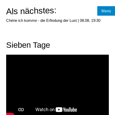
Als nächstes:
Menü
Chérie ich komme - die Erfindung der Lust |
08.08.
19:30
Sieben Tage
sieben_tage_-_offizieller_trailer_omu_2025