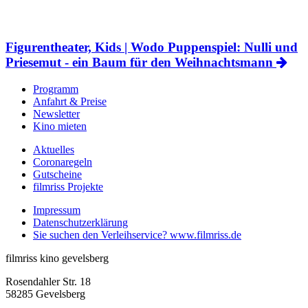
Figurentheater, Kids | Wodo Puppenspiel: Nulli und
Priesemut - ein Baum für den Weihnachtsmann
Programm
Anfahrt & Preise
Newsletter
Kino mieten
Aktuelles
C
oronaregeln
Gutscheine
filmriss Projekte
Impressum
Datenschutzerklärung
Sie suchen den Verleihservice? www.filmriss
.de
filmriss kino gevelsberg
Rosendahler Str. 18
58285 Gevelsberg